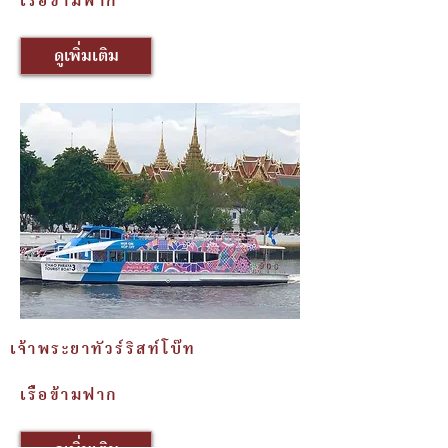
เรืือข้ามฟาก
ดูเพิ่มเติม
เจ้าพระยาทัวร์ริสท์โบ๊ท
เรืือข้ามฟาก